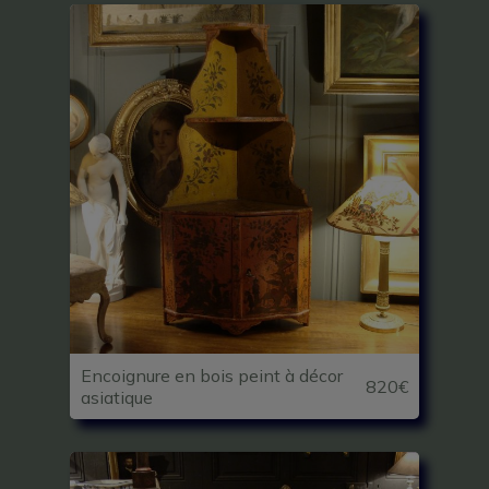
Encoignure en bois peint à décor
820€
asiatique