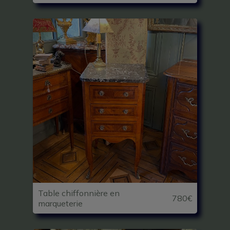
Table chiffonnière en
780€
marqueterie