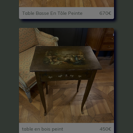
Table Basse En Tôle Peinte
670€
table en bois peint
450€