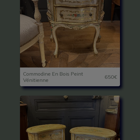
Commodine En Bois Peint
650€
Vénitienne