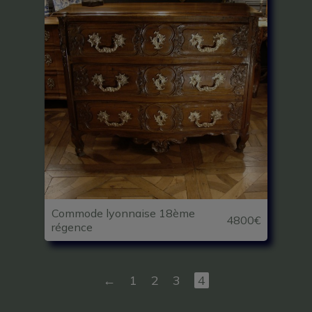
Commode lyonnaise 18ème
4800€
régence
←
1
2
3
4