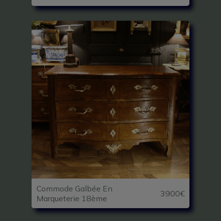
Commode Galbée En
3900€
Marqueterie 18ème