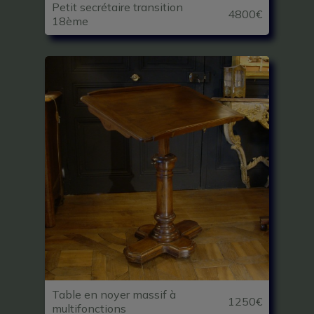
Petit secrétaire transition
4800€
18ème
Table en noyer massif à
1250€
multifonctions