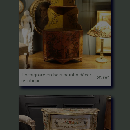
Encoignure en bois peint à décor
820€
asiatique