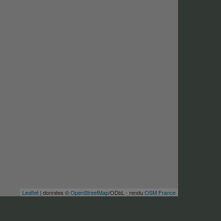
Leaflet
| données ©
OpenStreetMap
/ODbL - rendu
OSM France