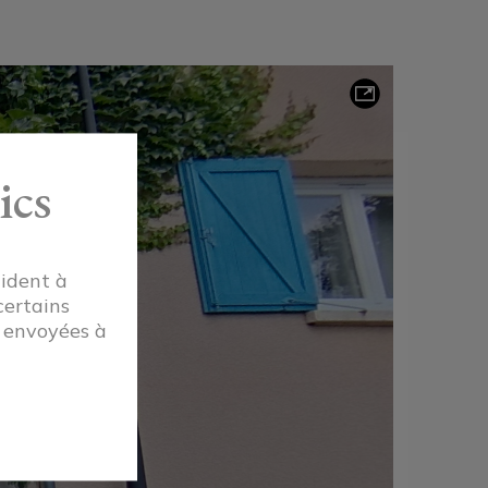
ics
aident à
certains
t envoyées à