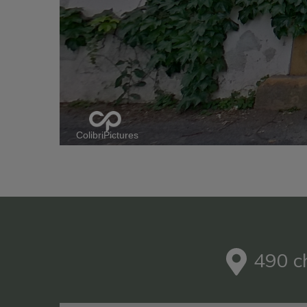
ColibriPictures
490 c