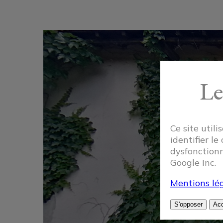
Le
Ce site util
identifier le
dysfonctionn
Google Inc.
Mentions lég
S'opposer
Acc