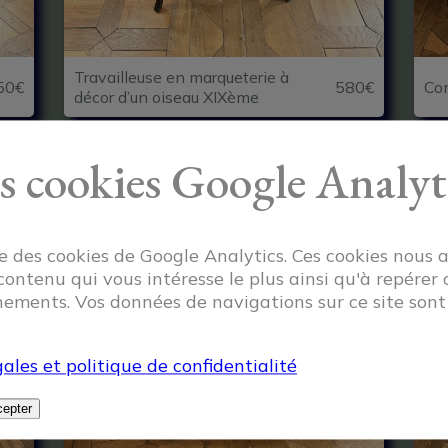
Travailleuse en marqueterie à
50€
580€
Co
décor d’un oiseau XIXème
s cookies Google Analyt
ise des cookies de Google Analytics. Ces cookies nous 
 contenu qui vous intéresse le plus ainsi qu'à repérer 
ements. Vos données de navigations sur ce site son
VENDU
ales et politique de confidentialité
epter