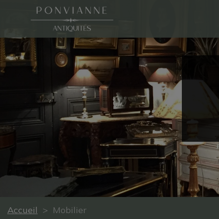
Accueil
> Mobilier