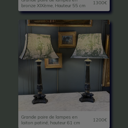
1300€
bronze XIXème, Hauteur 55 cm
Grande paire de lampes en
1200€
laiton patiné, hauteur 61 cm