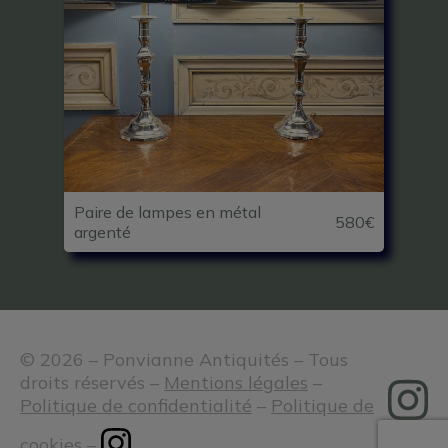
Paire de lampes en métal
580€
argenté
© 2026 – Ponvianne Antiquités – Tous
droits réservés –
Mentions légales
–
Politique de confidentialité
–
Politique de
cookies
–