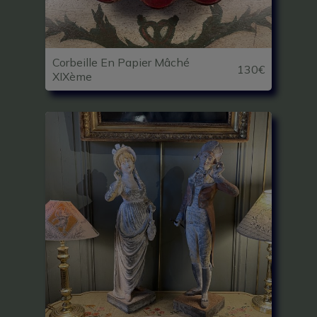
Corbeille En Papier Mâché
130€
XIXème