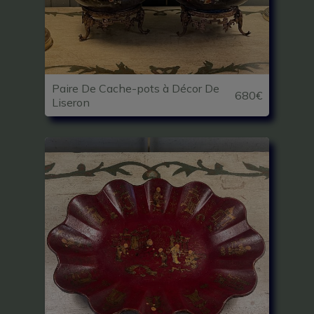
Paire De Cache-pots à Décor De
680€
Liseron