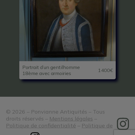
Portrait d’un gentilhomme
1400€
18ème avec armoiries
© 2026 – Ponvianne Antiquités – Tous
droits réservés –
Mentions légales
–
Politique de confidentialité
–
Politique de