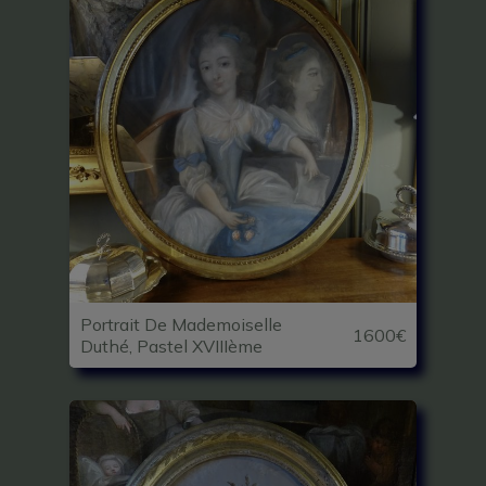
Portrait De Mademoiselle
1600€
Duthé, Pastel XVIIIème