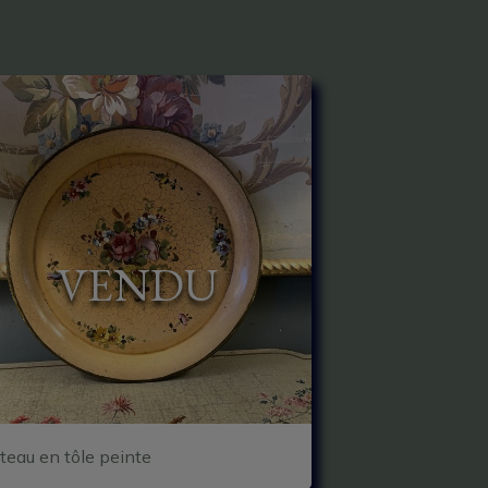
VENDU
teau en tôle peinte