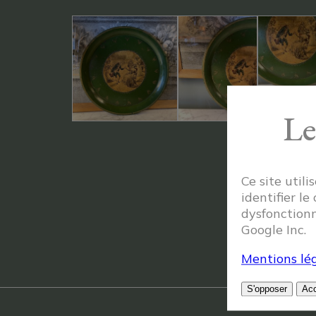
Le
Ce site util
identifier le
dysfonctionn
Google Inc.
Mentions lég
S'opposer
Acc