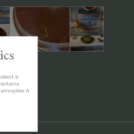
ics
aident à
certains
t envoyées à