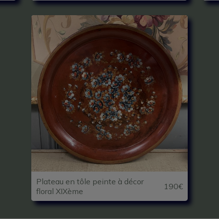
Plateau en tôle peinte à décor
190€
floral XIXème