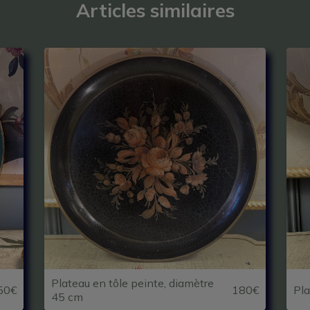
Articles similaires
Plateau en tôle peinte, diamètre
50€
180€
Pla
45 cm