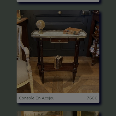
Console En Acajou
760€