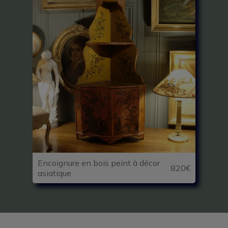
Encoignure en bois peint à décor
820€
asiatique