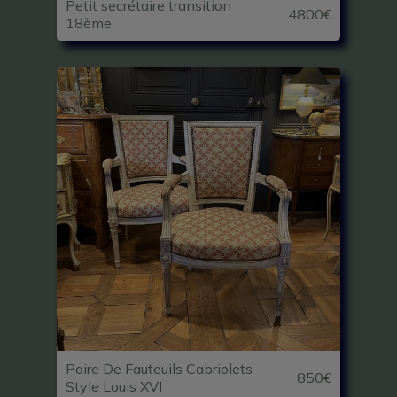
Petit secrétaire transition
4800€
18ème
Paire De Fauteuils Cabriolets
850€
Style Louis XVI