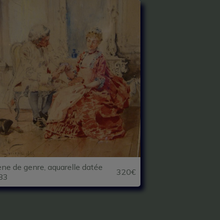
ne de genre, aquarelle datée
320€
83