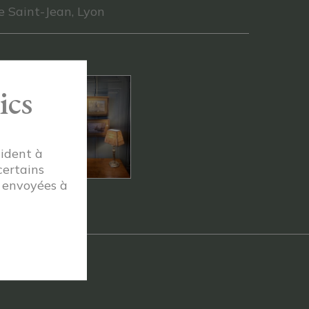
 Saint-Jean, Lyon
ics
aident à
certains
t envoyées à