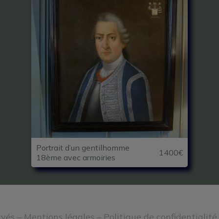
Portrait d’un gentilhomme
1400€
18ème avec armoiries
rvés –
Mentions légales
–
Politique de confidentialité