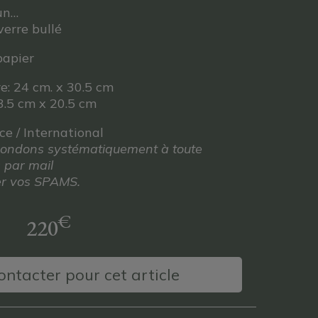
un…
verre bullé
papier
e: 24 cm. x 30.5 cm
3.5 cm x 20.5 cm
nce / International
répondons systématiquement à toute
 par mail
ier vos SPAMS.
€
220
ntacter pour cet article