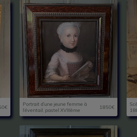
Portrait d’une jeune femme à
Scè
50€
1850€
l’éventail, pastel XVIIIème
18