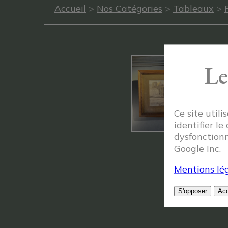
Accueil
>
Nos Catégories
>
Tableaux
>
Le
Ce site util
identifier le
dysfonctionn
Google Inc.
Mentions lég
S'opposer
Acc