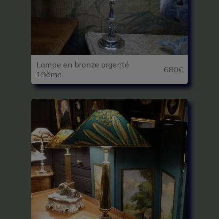
Lampe en bronze argenté
680€
19ème