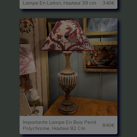
Lampe En Laiton, Hauteur 39 cm
340€
Importante Lampe En Bois Peint
840€
Polychrome, Hauteur 82 Cm