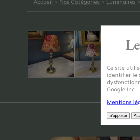
Accueil
>
Nos Catégories
>
Luminaires
Le
Ce site util
identifier le
dysfonctionn
Google Inc.
Mentions lég
S'opposer
Acc