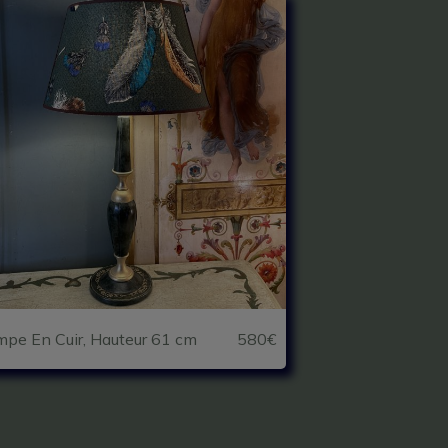
pe En Cuir, Hauteur 61 cm
580€