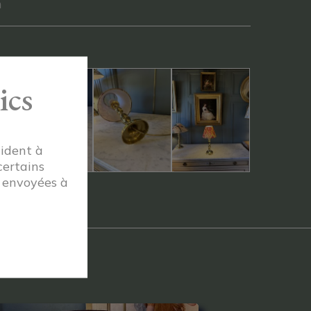
m
ics
aident à
certains
t envoyées à