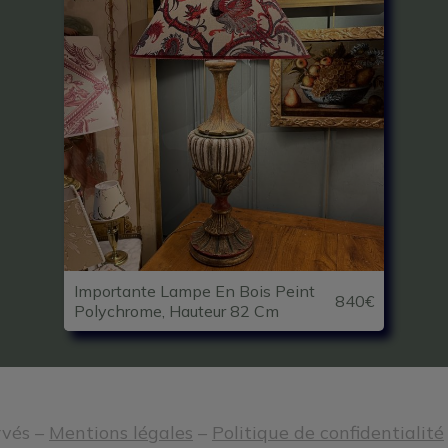
Importante Lampe En Bois Peint
840€
Polychrome, Hauteur 82 Cm
rvés –
Mentions légales
–
Politique de confidentialité