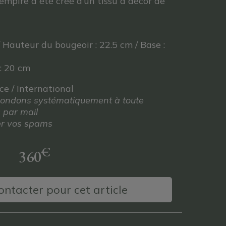
empire a été créé d’un tissu à décor de
 Hauteur du bougeoir : 22.5 cm / Base :
 : 20 cm
nce / International
répondons systématiquement à toute
 par mail
ier vos spams
€
360
ntacter pour cet article