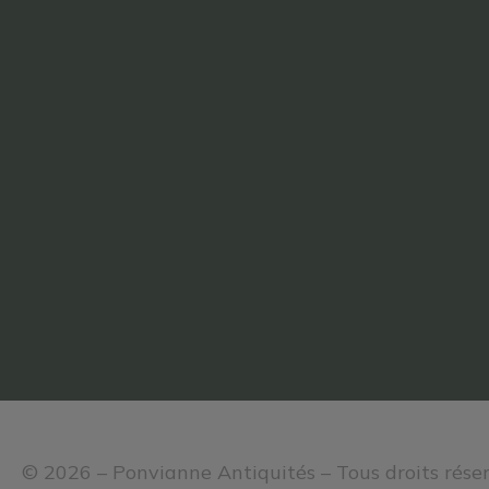
© 2026 – Ponvianne Antiquités – Tous droits rése