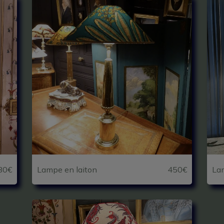
80€
Lampe en laiton
450€
Lam