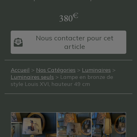
€
380
Nous contacter pour cet
article
Accueil
>
Nos Catégories
>
Luminaires
>
Luminaires seuls
> Lampe en bronze de
style Louis XVI, hauteur 49 cm