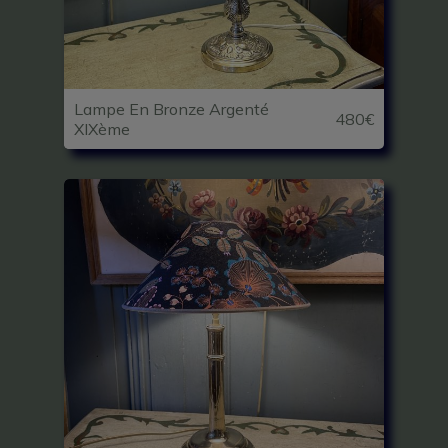
Lampe En Bronze Argenté
480€
XIXème