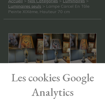
Accueil
>
Nos Catégories
>
Luminaires
>
Luminaires seuls
> Lampe Carcel En Tôle
Peinte XIXème, Hauteur 70 cm
Les cookies Google
Analytics