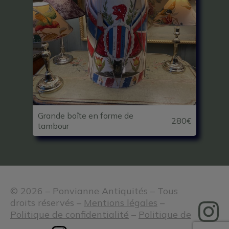
Grande boîte en forme de
280€
tambour
© 2026 – Ponvianne Antiquités – Tous
droits réservés –
Mentions légales
–
Politique de confidentialité
–
Politique de