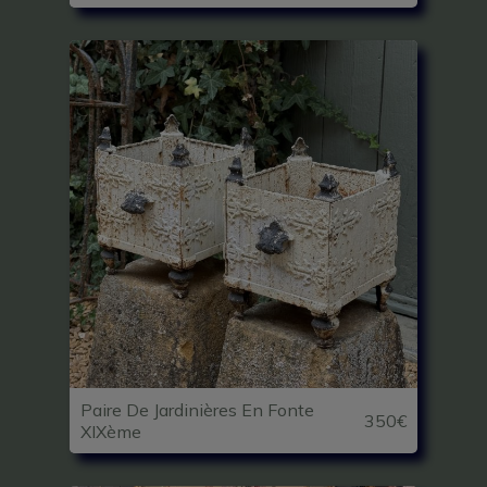
Paire De Jardinières En Fonte
350€
XIXème