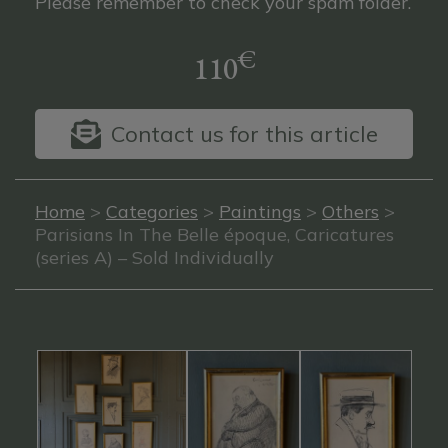
Please remember to check your spam folder.
€
110
Contact us for this article
Home
>
Categories
>
Paintings
>
Others
>
Parisians In The Belle époque, Caricatures
(series A) – Sold Individually