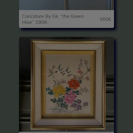
Caricature By Gir, “the Green
360€
Hour” 1906