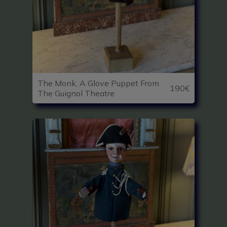
The Monk, A Glove Puppet From
190€
The Guignol Theatre