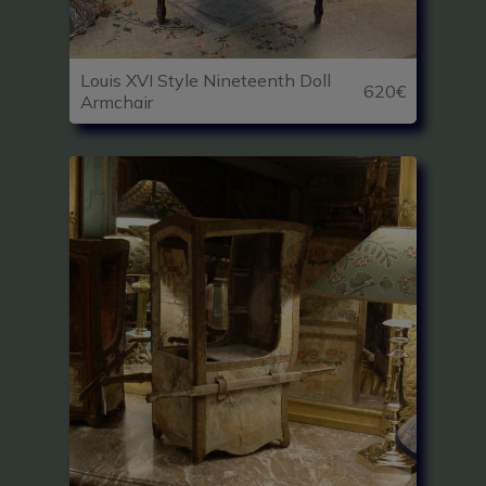
Louis XVI Style Nineteenth Doll
620€
Armchair