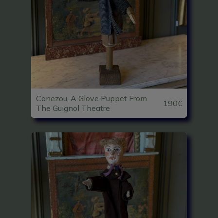
Canezou, A Glove Puppet From
190€
The Guignol Theatre