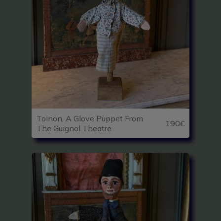
Toinon, A Glove Puppet From
190€
The Guignol Theatre