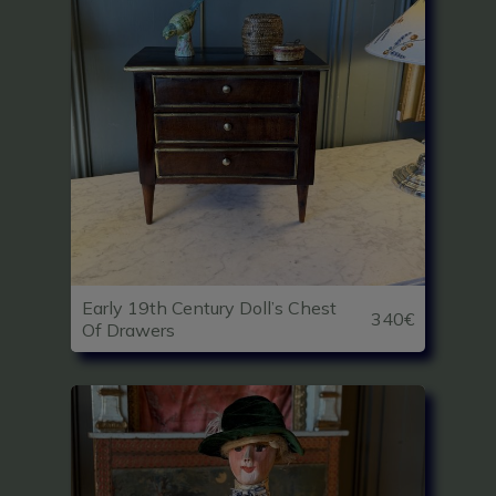
Early 19th Century Doll’s Chest
340€
Of Drawers