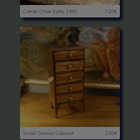
Carrier Chair Early 19th
720€
Small Drawer Cabinet
220€