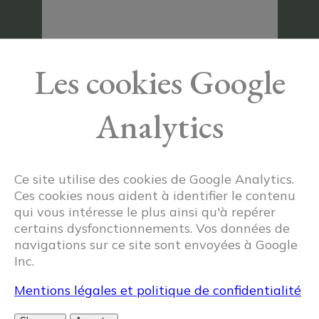
Les cookies Google
I have read and accept
legal
Analytics
mentions
Ce site utilise des cookies de Google Analytics.
Ces cookies nous aident à identifier le contenu
qui vous intéresse le plus ainsi qu'à repérer
certains dysfonctionnements. Vos données de
Ponvianne Antiquités
navigations sur ce site sont envoyées à Google
Inc.
Antiquary Generalist, Works of Art
Mentions légales et politique de confidentialité
By appointment: 7 days a week