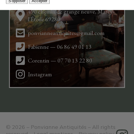
S'opposer
Accepter
490 chemin de grange neuve, Marcy-
l'Étoile 69280
ponvianneantiquites@gmail.com
Fabienne — 06 86 49 01 13
Corentin — 07 70 13 22 80
Instagram
© 2026 – Ponvianne Antiquités – All rights
reserved –
Legal mentions
–
Privacy policy