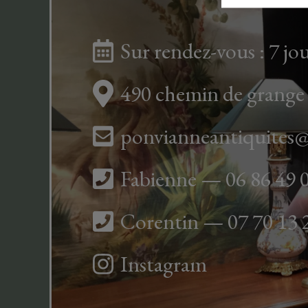
Sur rendez-vous : 7 jou
490 chemin de grange 
ponvianneantiquites
Fabienne — 06 86 49 
Corentin — 07 70 13 
Instagram