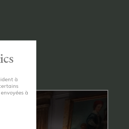
ntialité
ics
aident à
certains
t envoyées à