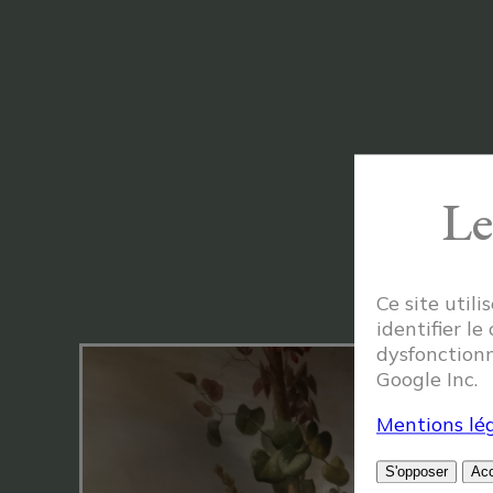
J’
Le
Ce site util
identifier le
dysfonctionn
Google Inc.
Mentions lég
S'opposer
Acc