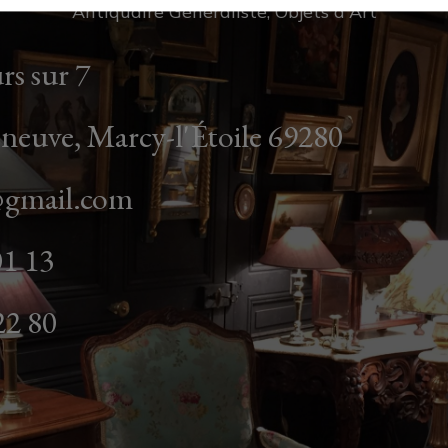
Antiquaire Généraliste, Objets d'Art
rs sur 7
neuve, Marcy-l'Étoile 69280
@gmail.com
01 13
22 80